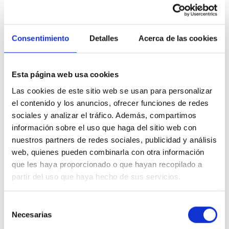
Málaga
Consentimiento
Detalles
Acerca de las cookies
Nuestro concesionario Subaru Grupo
Safamotor en Málaga capital ofrece
servicios tanto de venta y posventa.
Esta página web usa cookies
Las cookies de este sitio web se usan para personalizar
el contenido y los anuncios, ofrecer funciones de redes
sociales y analizar el tráfico. Además, compartimos
información sobre el uso que haga del sitio web con
nuestros partners de redes sociales, publicidad y análisis
web, quienes pueden combinarla con otra información
que les haya proporcionado o que hayan recopilado a
partir del uso que haya hecho de sus servicios.
Selección
Necesarias
de
consentimiento