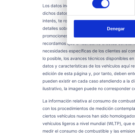
Los datos indicados en esta página tienen cará
dichos datos, así como para formalizar un pedi
interés, te rogamos que completes el formulari
detalles sobre las características, equipamien
Denegar
promociones, disponibilidad de unidades, plazo
recordamos que el fabricante efectúa constante
necesidades específicas de los clientes así co
lo posible, los avances técnicos disponibles e
datos y características de los vehículos aquí r
edición de esta página y, por tanto, deben ent
pueden existir en cada caso atendiendo a la di
ilustrativo, la imagen puede no corresponder c
La información relativa al consumo de combust
con los procedimientos de medición contemplad
ciertos vehículos nuevos han sido homologado
vehículos ligeros a nivel mundial (WLTP), que
medir el consumo de combustible y las emisio