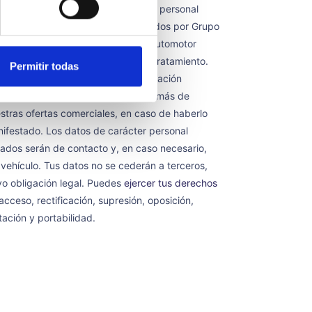
ormamos que los datos de carácter personal
ogidos en el formulario serán tratados por Grupo
resarial Safamotor S.L. y Grupo Automotor
a S.L., como corresponsables del tratamiento.
Permitir todas
finalidad es hacerte llegar la información
icitada bajo tu consentimiento, además de
stras ofertas comerciales, en caso de haberlo
ifestado. Los datos de carácter personal
tados serán de contacto y, en caso necesario,
 vehículo. Tus datos no se cederán a terceros,
vo obligación legal. Puedes
ejercer tus derechos
acceso, rectificación, supresión, oposición,
itación y portabilidad.