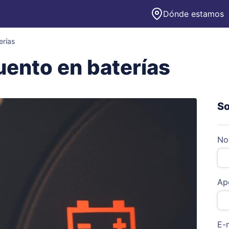
Dónde estamos
erías
ento en baterías
So
No
Ape
E-m