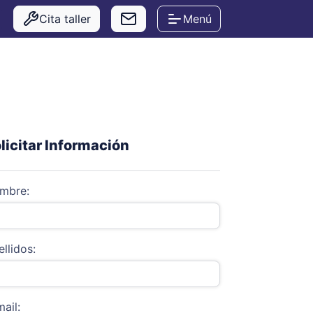
Cita taller
Menú
licitar Información
mbre:
llidos:
ail: