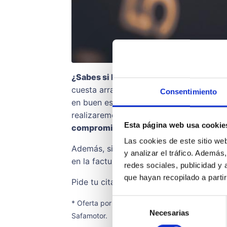
¿Sabes si la batería de tu vehículo est
cuesta arrancar más de lo habitual o si
Consentimiento
en buen estado
sólo tienes que pedir ci
realizaremos una
revisión de tu batería 
Esta página web usa cookie
compromiso
.
Las cookies de este sitio we
Además, si necesitas cambiar la batería
y analizar el tráfico. Ademá
en la factura.
redes sociales, publicidad y
que hayan recopilado a parti
Pide tu cita previa aquí mismo.
Selección
* Oferta por tiempo limitado y según disponibi
Necesarias
de
Safamotor.
consentimiento