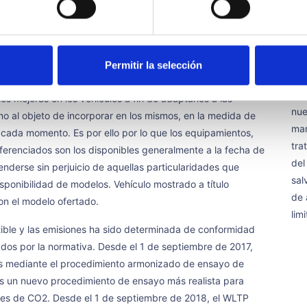
inf
cter meramente informativo. Para concretar y/o clarificar
rec
do concreto, o para cualquier otra cuestión que sea de tu
Emp
o al objeto de que nuestros asesores te informen con
Saf
to de origen, opcionales, precio, datos, campañas,
Permitir la selección
La 
s de entrega, etc. del vehículo aquí referenciado. Te
sol
s mejoras en los vehículos a fin de adaptarlos a las
nue
mo al objeto de incorporar en los mismos, en la medida de
man
n cada momento. Es por ello por lo que los equipamientos,
tra
eferenciados son los disponibles generalmente a la fecha de
del
enderse sin perjuicio de aquellas particularidades que
sal
sponibilidad de modelos. Vehículo mostrado a título
de 
on el modelo ofertado.
lim
ible y las emisiones ha sido determinada de conformidad
os por la normativa. Desde el 1 de septiembre de 2017,
s mediante el procedimiento armonizado de ensayo de
 es un nuevo procedimiento de ensayo más realista para
nes de CO2. Desde el 1 de septiembre de 2018, el WLTP