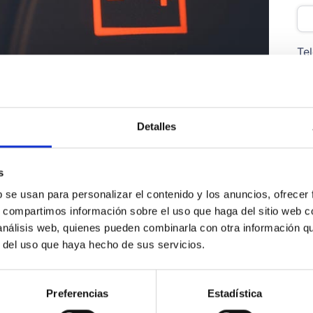
Te
á en buen estado?
Si notas que últimamente le
Co
mplemente quieres comprobar que tu batería esté
Detalles
ta
en nuestra red de Servicios Oficiales y
de forma gratuita y sin ningún tipo de
s
b se usan para personalizar el contenido y los anuncios, ofrecer
,
puedes conseguir hasta un 15% de descuento
*
s, compartimos información sobre el uso que haga del sitio web 
 análisis web, quienes pueden combinarla con otra información q
r del uso que haya hecho de sus servicios.
lidad. Consulta condiciones en tu concesionario del Grupo
Env
Preferencias
Estadística
Tur