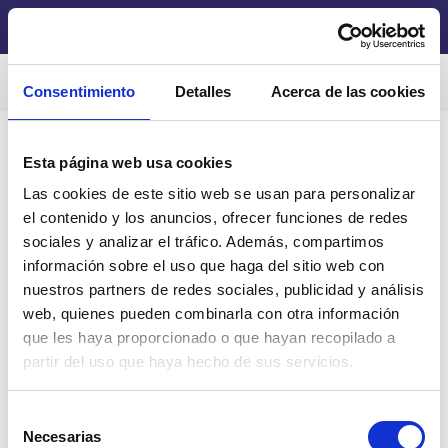
Grupo Safamotor
Consentimiento
Detalles
Acerca de las cookies
Ofertas
Esta página web usa cookies
Las cookies de este sitio web se usan para personalizar
En estos momentos no tenemos ofertas activas.
el contenido y los anuncios, ofrecer funciones de redes
sociales y analizar el tráfico. Además, compartimos
información sobre el uso que haga del sitio web con
© 2026 Grupo Safamotor. Todos los derechos
nuestros partners de redes sociales, publicidad y análisis
reservados.
web, quienes pueden combinarla con otra información
que les haya proporcionado o que hayan recopilado a
partir del uso que haya hecho de sus servicios.
Aviso Legal
Política de Privacidad
Selección
Necesarias
de