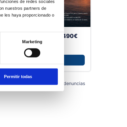
 funciones de redes sociales
con nuestros partners de
ue les haya proporcionado o
pal S05 Pro desde 26.490€
Marketing
para
bes a ellos.
icitar información
 lo pruebes y
Permitir todas
 lo pruebes y
ica de cookies
Canal de denuncias