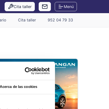
Cita taller
Menú
ario
Cita taller
952 04 79 33
más allá. El
ra el día a
Acerca de las cookies
isticado, un
 innovación y
.