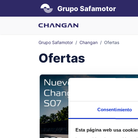
Grupo Safamotor
Grupo Safamotor
Changan
Ofertas
Ofertas
Más espacio, 
Diseño modern
Consentimiento
Changan Deepa
día… y para t
interior prem
confort con u
Esta página web usa cookie
¿Por qué el 
¿Por qué el 