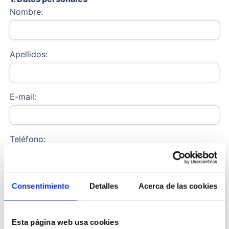
Nombre:
Apellidos:
E-mail:
Teléfono:
Código postal:
Consentimiento
Detalles
Acerca de las cookies
Esta página web usa cookies
2. Datos del vehículo