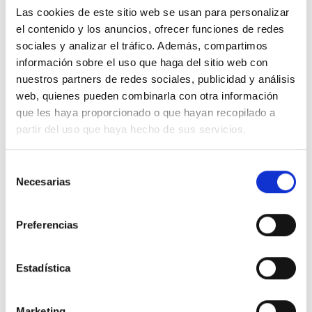
Marca:
Las cookies de este sitio web se usan para personalizar
el contenido y los anuncios, ofrecer funciones de redes
sociales y analizar el tráfico. Además, compartimos
información sobre el uso que haga del sitio web con
Modelo:
nuestros partners de redes sociales, publicidad y análisis
web, quienes pueden combinarla con otra información
que les haya proporcionado o que hayan recopilado a
Matrícula:
partir del uso que haya hecho de sus servicios.
Selección
Necesarias
Kilómetros:
de
consentimiento
Preferencias
3. Datos de la cita
Fecha:
Estadística
Marketing